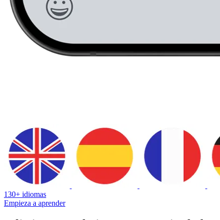
130+ idiomas
Empieza a aprender