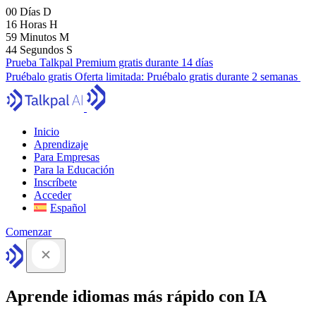
00
Días
D
16
Horas
H
59
Minutos
M
43
Segundos
S
Prueba Talkpal Premium gratis durante 14 días
Pruébalo gratis
Oferta limitada:
Pruébalo gratis durante 2 semanas
Inicio
Aprendizaje
Para Empresas
Para la Educación
Inscríbete
Acceder
Español
Comenzar
Aprende idiomas más rápido con IA