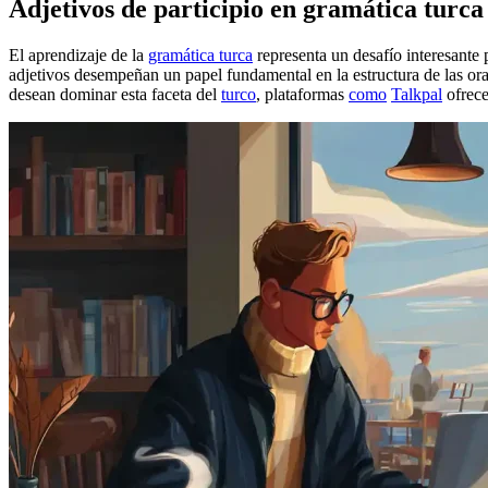
Adjetivos de participio en gramática turca
El aprendizaje de la
gramática turca
representa un desafío interesant
adjetivos desempeñan un papel fundamental en la estructura de las or
desean dominar esta faceta del
turco
, plataformas
como
Talkpal
ofrece