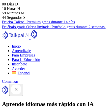
00
Días
D
16
Horas
H
59
Minutos
M
43
Segundos
S
Prueba Talkpal Premium gratis durante 14 días
Pruébalo gratis
Oferta limitada:
Pruébalo gratis durante 2 semanas
Inicio
Aprendizaje
Para Empresas
Para la Educación
Inscríbete
Acceder
Español
Comenzar
Aprende idiomas más rápido con IA