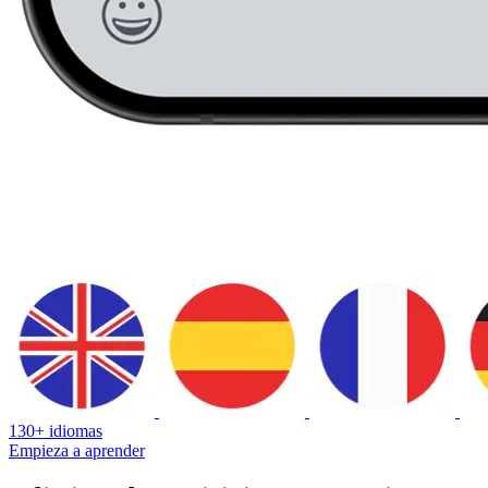
130+ idiomas
Empieza a aprender