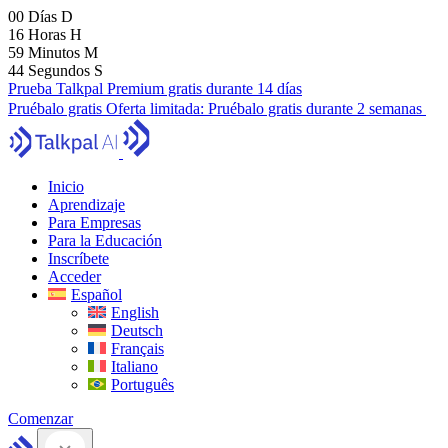
00
Días
D
16
Horas
H
59
Minutos
M
43
Segundos
S
Prueba Talkpal Premium gratis durante 14 días
Pruébalo gratis
Oferta limitada:
Pruébalo gratis durante 2 semanas
Inicio
Aprendizaje
Para Empresas
Para la Educación
Inscríbete
Acceder
Español
English
Deutsch
Français
Italiano
Português
Comenzar