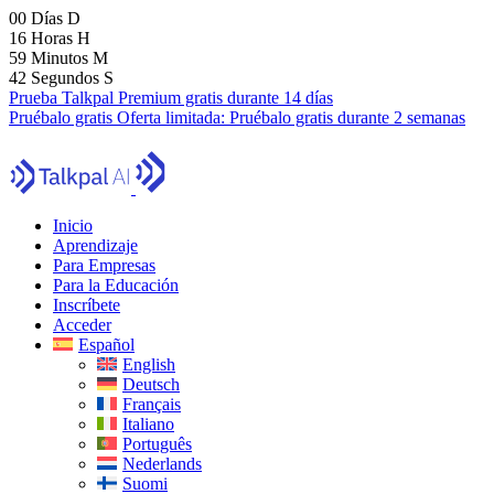
00
Días
D
16
Horas
H
59
Minutos
M
40
Segundos
S
Prueba Talkpal Premium gratis durante 14 días
Pruébalo gratis
Oferta limitada:
Pruébalo gratis durante 2 semanas
Inicio
Aprendizaje
Para Empresas
Para la Educación
Inscríbete
Acceder
Español
English
Deutsch
Français
Italiano
Português
Nederlands
Suomi