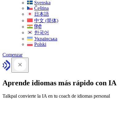
Svenska
Čeština
日本語
中文 (简体)
हिंदी
한국어
Українська
Polski
Comenzar
Aprende idiomas más rápido con IA
Talkpal convierte la IA en tu coach de idiomas personal