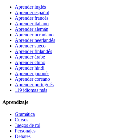
Aprender inglés
Aprender español
Aprender francés
Aprender italiano
Aprender alemán
Aprender ucraniano
Aprender neerlandés
Aprender sueco
Aprender finlandés
Aprender árabe
Aprender chino
Aprender hindi
Aprender japonés
Aprender coreano
Aprender portugués
119 idiomas más
Aprendizaje
Gramática
Cursos
Juegos de rol
Personajes
Debates