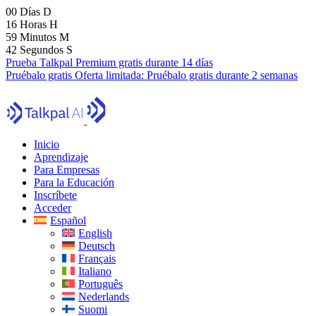
00
Días
D
16
Horas
H
59
Minutos
M
41
Segundos
S
Prueba Talkpal Premium gratis durante 14 días
Pruébalo gratis
Oferta limitada:
Pruébalo gratis durante 2 semanas
Inicio
Aprendizaje
Para Empresas
Para la Educación
Inscríbete
Acceder
Español
English
Deutsch
Français
Italiano
Português
Nederlands
Suomi