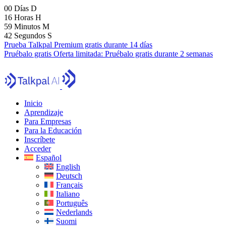
00
Días
D
16
Horas
H
59
Minutos
M
40
Segundos
S
Prueba Talkpal Premium gratis durante 14 días
Pruébalo gratis
Oferta limitada:
Pruébalo gratis durante 2 semanas
Inicio
Aprendizaje
Para Empresas
Para la Educación
Inscríbete
Acceder
Español
English
Deutsch
Français
Italiano
Português
Nederlands
Suomi