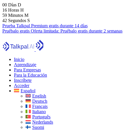
00
Días
D
16
Horas
H
59
Minutos
M
41
Segundos
S
Prueba Talkpal Premium gratis durante 14 días
Pruébalo gratis
Oferta limitada:
Pruébalo gratis durante 2 semanas
Inicio
Aprendizaje
Para Empresas
Para la Educación
Inscríbete
Acceder
Español
English
Deutsch
Français
Italiano
Português
Nederlands
Suomi