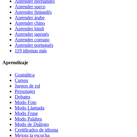
Aprender neerlandés
Aprender sueco
Aprender finlandés
Aprender árabe
Aprender chino
Aprender hindi
Aprender japonés
Aprender coreano
Aprender portugués
119 idiomas más
Aprendizaje
Gramática
Cursos
Juegos de rol
Personajes
Debates
Modo Foto
Modo Llamada
Modo Frase
Modo Palabra
Modo de Diálogo
Certificados de idioma
Mejora la escucha