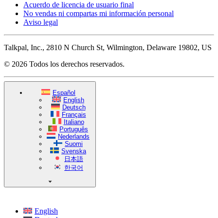
Acuerdo de licencia de usuario final
No vendas ni compartas mi información personal
Aviso legal
Talkpal, Inc., 2810 N Church St, Wilmington, Delaware 19802, US
© 2026 Todos los derechos reservados.
Español
English
Deutsch
Français
Italiano
Português
Nederlands
Suomi
Svenska
日本語
한국어
English