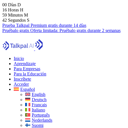
00
Días
D
16
Horas
H
59
Minutos
M
40
Segundos
S
Prueba Talkpal Premium gratis durante 14 días
Pruébalo gratis
Oferta limitada:
Pruébalo gratis durante 2 semanas
Inicio
Aprendizaje
Para Empresas
Para la Educación
Inscríbete
Acceder
Español
English
Deutsch
Français
Italiano
Português
Nederlands
Suomi