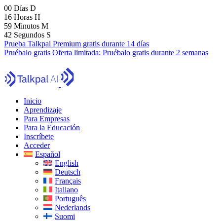
00
Días
D
16
Horas
H
59
Minutos
M
40
Segundos
S
Prueba Talkpal Premium gratis durante 14 días
Pruébalo gratis
Oferta limitada:
Pruébalo gratis durante 2 semanas
Inicio
Aprendizaje
Para Empresas
Para la Educación
Inscríbete
Acceder
Español
English
Deutsch
Français
Italiano
Português
Nederlands
Suomi