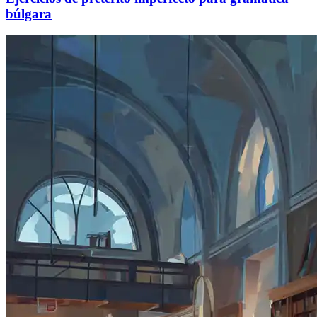
búlgara