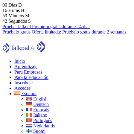
00
Días
D
16
Horas
H
59
Minutos
M
40
Segundos
S
Prueba Talkpal Premium gratis durante 14 días
Pruébalo gratis
Oferta limitada:
Pruébalo gratis durante 2 semanas
Inicio
Aprendizaje
Para Empresas
Para la Educación
Inscríbete
Acceder
Español
English
Deutsch
Français
Italiano
Português
Nederlands
Suomi