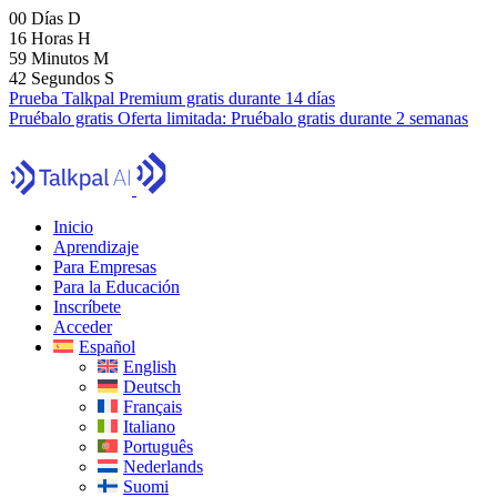
00
Días
D
16
Horas
H
59
Minutos
M
40
Segundos
S
Prueba Talkpal Premium gratis durante 14 días
Pruébalo gratis
Oferta limitada:
Pruébalo gratis durante 2 semanas
Inicio
Aprendizaje
Para Empresas
Para la Educación
Inscríbete
Acceder
Español
English
Deutsch
Français
Italiano
Português
Nederlands
Suomi