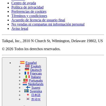
Centro de ayuda
Política de privacidad
Preferencias de cookies
Términos y condiciones
Acuerdo de licencia de usuario final
No vendas ni compartas mi información personal
Aviso legal
Talkpal, Inc., 2810 N Church St, Wilmington, Delaware 19802, US
© 2026 Todos los derechos reservados.
Español
English
Deutsch
Français
Italiano
Português
Nederlands
Suomi
Svenska
日本語
한국어