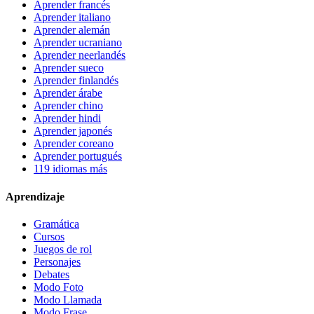
Aprender francés
Aprender italiano
Aprender alemán
Aprender ucraniano
Aprender neerlandés
Aprender sueco
Aprender finlandés
Aprender árabe
Aprender chino
Aprender hindi
Aprender japonés
Aprender coreano
Aprender portugués
119 idiomas más
Aprendizaje
Gramática
Cursos
Juegos de rol
Personajes
Debates
Modo Foto
Modo Llamada
Modo Frase