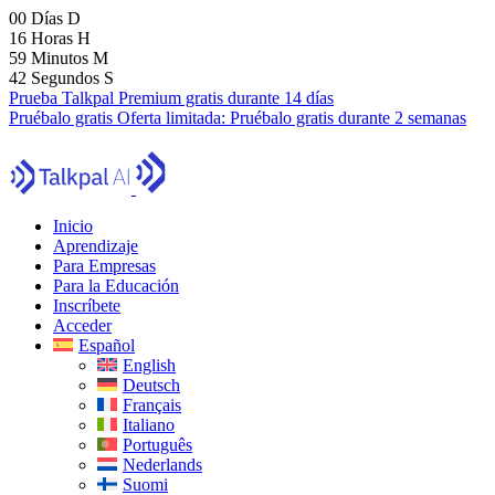
00
Días
D
16
Horas
H
59
Minutos
M
41
Segundos
S
Prueba Talkpal Premium gratis durante 14 días
Pruébalo gratis
Oferta limitada:
Pruébalo gratis durante 2 semanas
Inicio
Aprendizaje
Para Empresas
Para la Educación
Inscríbete
Acceder
Español
English
Deutsch
Français
Italiano
Português
Nederlands
Suomi