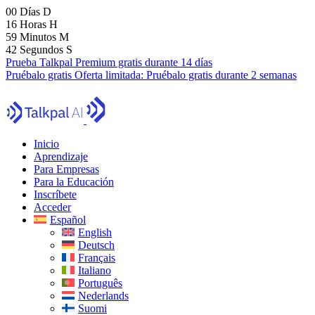
00
Días
D
16
Horas
H
59
Minutos
M
41
Segundos
S
Prueba Talkpal Premium gratis durante 14 días
Pruébalo gratis
Oferta limitada:
Pruébalo gratis durante 2 semanas
Inicio
Aprendizaje
Para Empresas
Para la Educación
Inscríbete
Acceder
Español
English
Deutsch
Français
Italiano
Português
Nederlands
Suomi