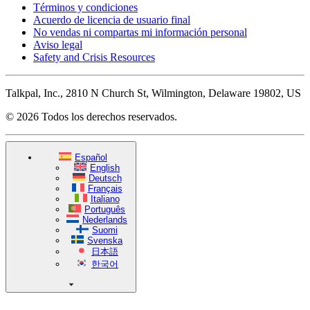
Términos y condiciones
Acuerdo de licencia de usuario final
No vendas ni compartas mi información personal
Aviso legal
Safety and Crisis Resources
Talkpal, Inc., 2810 N Church St, Wilmington, Delaware 19802, US
© 2026 Todos los derechos reservados.
Español
English
Deutsch
Français
Italiano
Português
Nederlands
Suomi
Svenska
日本語
한국어