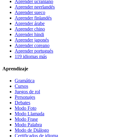
Aprender ucraniano
Aprender neerlandés
Aprender sueco
Aprender finlandés
Aprender árabe
Aprender chino
Aprender hindi
Aprender japonés
Aprender coreano
Aprender portugués
119 idiomas más
Aprendizaje
Gramática
Cursos
Juegos de rol
Personajes
Debates
Modo Foto
Modo Llamada
Modo Frase
Modo Palabra
Modo de Diálogo
Certificados de idioma