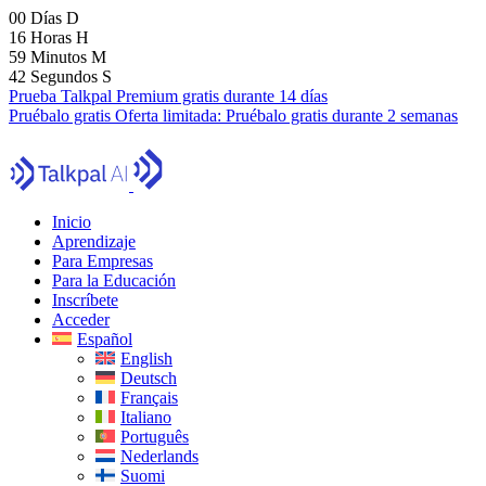
00
Días
D
16
Horas
H
59
Minutos
M
40
Segundos
S
Prueba Talkpal Premium gratis durante 14 días
Pruébalo gratis
Oferta limitada:
Pruébalo gratis durante 2 semanas
Inicio
Aprendizaje
Para Empresas
Para la Educación
Inscríbete
Acceder
Español
English
Deutsch
Français
Italiano
Português
Nederlands
Suomi