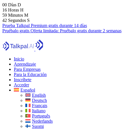
00
Días
D
16
Horas
H
59
Minutos
M
41
Segundos
S
Prueba Talkpal Premium gratis durante 14 días
Pruébalo gratis
Oferta limitada:
Pruébalo gratis durante 2 semanas
Inicio
Aprendizaje
Para Empresas
Para la Educación
Inscríbete
Acceder
Español
English
Deutsch
Français
Italiano
Português
Nederlands
Suomi