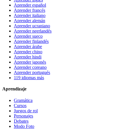
Aprender español
Aprender francés
Aprender italiano
Aprender alemán
Aprender ucraniano
Aprender neerlandés
Aprender sueco
Aprender finlandés
Aprender árabe
Aprender chino
Aprender hindi
Aprender japonés
Aprender coreano
Aprender portugués
119 idiomas más
Aprendizaje
Gramática
Cursos
Juegos de rol
Personajes
Debates
Modo Foto