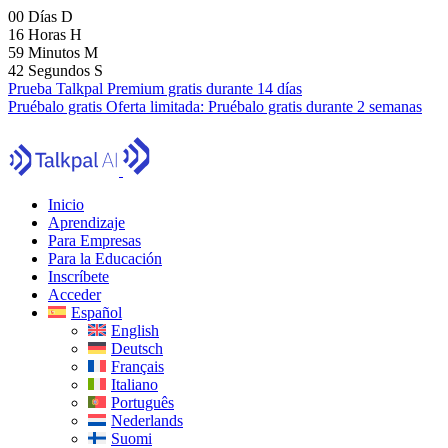
00
Días
D
16
Horas
H
59
Minutos
M
40
Segundos
S
Prueba Talkpal Premium gratis durante 14 días
Pruébalo gratis
Oferta limitada:
Pruébalo gratis durante 2 semanas
Inicio
Aprendizaje
Para Empresas
Para la Educación
Inscríbete
Acceder
Español
English
Deutsch
Français
Italiano
Português
Nederlands
Suomi