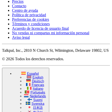
Precios
Contacto
Centro de ayuda
Política de privacidad
Preferencias de cookies
Términos y condiciones
Acuerdo de licencia de usuario final
No vendas ni compartas mi información personal
Aviso legal
Talkpal, Inc., 2810 N Church St, Wilmington, Delaware 19802, US
© 2026 Todos los derechos reservados.
Español
English
Deutsch
Français
Italiano
Português
Nederlands
Suomi
Svenska
日本語