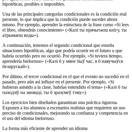
hipotéticas, posibles o imposibles.
Una de las principales categorías condicionales es la condición real
presente, lo que implica que la condición puede suceder ahora
mismo. Por ejemplo, aprender la estructura de la frase como «Si lees
el libro, obtendrás conocimiento» («Калі ты прачытаеш кнігу, ты
атрымаеш веды»).
A continuación, tenemos el segundo condicional que enseña
situaciones hipotéticas, algo que podría ocurrir en el futuro o que
habría ocurrido pero no ocurrió. Por ejemplo, «Si tuviera tiempo,
aprendería bielorruso» («Калі б у мяне быў час, я б навучыўся
беларускай»).
Por último, el tercer condicional en el que el evento no sucedió en el
pasado, pero aún así influye en el presente. Por ejemplo, «Si
hubieras asistido a la clase, habrías entendido el tema» («Калі б ты
паходзіў на заняцці, ты б зразумеў тэму»).
Los ejercicios bien diseñados garantizan una práctica rigurosa.
Exponen a los alumnos a escenarios realistas que requieren un uso
preciso de condicionales, mejorando su confianza y competencia en
el uso del idioma bielorruso.
La forma más eficiente de aprender un idioma