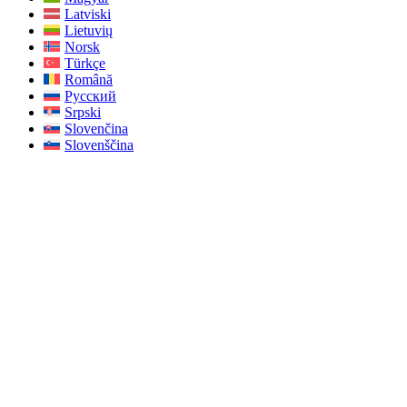
Latviski
Lietuvių
Norsk
Türkçe
Română
Русский
Srpski
Slovenčina
Slovenščina