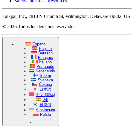
Safety and Crisis Resources
Talkpal, Inc., 2810 N Church St, Wilmington, Delaware 19802, US
© 2026 Todos los derechos reservados.
Español
English
Deutsch
Français
Italiano
Português
Nederlands
Suomi
Svenska
Čeština
日本語
中文 (简体)
हिंदी
한국어
Українська
Polski