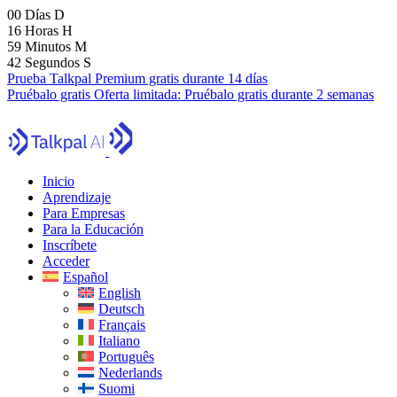
00
Días
D
16
Horas
H
59
Minutos
M
41
Segundos
S
Prueba Talkpal Premium gratis durante 14 días
Pruébalo gratis
Oferta limitada:
Pruébalo gratis durante 2 semanas
Inicio
Aprendizaje
Para Empresas
Para la Educación
Inscríbete
Acceder
Español
English
Deutsch
Français
Italiano
Português
Nederlands
Suomi