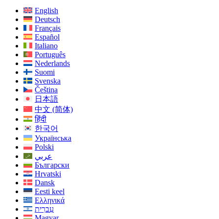
English
Deutsch
Français
Español
Italiano
Português
Nederlands
Suomi
Svenska
Čeština
日本語
中文 (简体)
हिंदी
한국어
Українська
Polski
عربي
Български
Hrvatski
Dansk
Eesti keel
Ελληνικά
עִברִית
Magyar