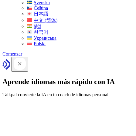
Svenska
Čeština
日本語
中文 (简体)
हिंदी
한국어
Українська
Polski
Comenzar
Aprende idiomas más rápido con IA
Talkpal convierte la IA en tu coach de idiomas personal