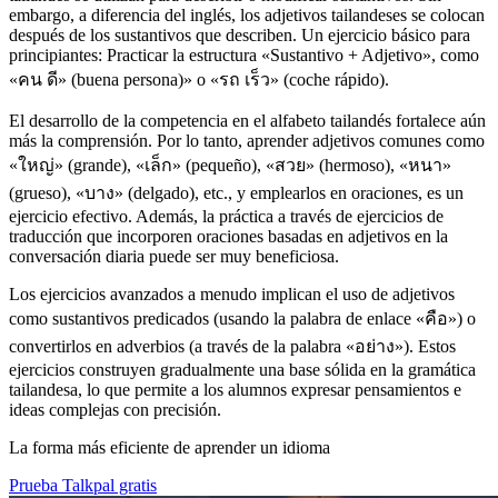
embargo, a diferencia del inglés, los adjetivos tailandeses se colocan
después de los sustantivos que describen. Un ejercicio básico para
principiantes: Practicar la estructura «Sustantivo + Adjetivo», como
«คน ดี» (buena persona)» o «รถ เร็ว» (coche rápido).
El desarrollo de la competencia en el alfabeto tailandés fortalece aún
más la comprensión. Por lo tanto, aprender adjetivos comunes como
«ใหญ่» (grande), «เล็ก» (pequeño), «สวย» (hermoso), «หนา»
(grueso), «บาง» (delgado), etc., y emplearlos en oraciones, es un
ejercicio efectivo. Además, la práctica a través de ejercicios de
traducción que incorporen oraciones basadas en adjetivos en la
conversación diaria puede ser muy beneficiosa.
Los ejercicios avanzados a menudo implican el uso de adjetivos
como sustantivos predicados (usando la palabra de enlace «คือ») o
convertirlos en adverbios (a través de la palabra «อย่าง»). Estos
ejercicios construyen gradualmente una base sólida en la gramática
tailandesa, lo que permite a los alumnos expresar pensamientos e
ideas complejas con precisión.
La forma más eficiente de aprender un idioma
Prueba Talkpal gratis