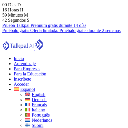
00
Días
D
16
Horas
H
59
Minutos
M
40
Segundos
S
Prueba Talkpal Premium gratis durante 14 días
Pruébalo gratis
Oferta limitada:
Pruébalo gratis durante 2 semanas
Inicio
Aprendizaje
Para Empresas
Para la Educación
Inscríbete
Acceder
Español
English
Deutsch
Français
Italiano
Português
Nederlands
Suomi