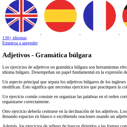
130+ idiomas
Empieza a aprender
Adjetivos - Gramática búlgara
Los ejercicios de adjetivos en gramática búlgara son herramientas efe
idioma búlgaro. Desempeñan un papel fundamental en la expresión de c
Un aspecto principal que separa los adjetivos búlgaros de los ingles
modifican. Esto significa que necesitas ejercicios que practiquen la c
Un ejercicio común consiste en organizar las palabras en el orden corre
organizarse correctamente.
Otro ejercicio debería centrarse en la declinación de los adjetivos. L
llenando espacios en blanco o escribiendo oraciones usando un adjeti
Además, los ejercicios de relleno de huecos dirigidos a las formas c