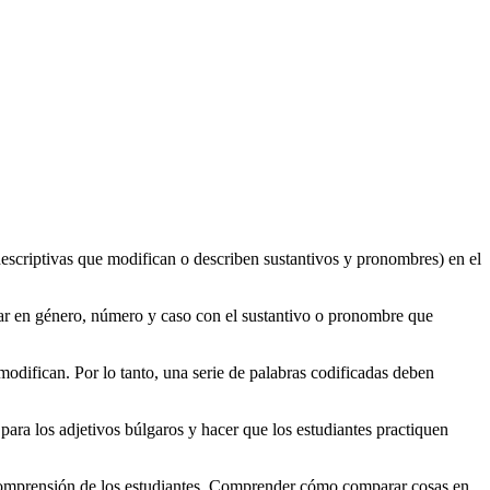
descriptivas que modifican o describen sustantivos y pronombres) en el
dar en género, número y caso con el sustantivo o pronombre que
 modifican. Por lo tanto, una serie de palabras codificadas deben
 para los adjetivos búlgaros y hacer que los estudiantes practiquen
a comprensión de los estudiantes. Comprender cómo comparar cosas en