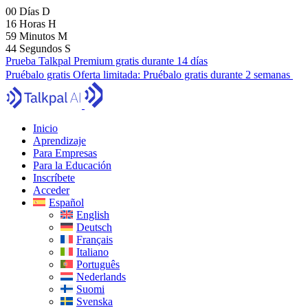
00
Días
D
16
Horas
H
59
Minutos
M
43
Segundos
S
Prueba Talkpal Premium gratis durante 14 días
Pruébalo gratis
Oferta limitada:
Pruébalo gratis durante 2 semanas
Inicio
Aprendizaje
Para Empresas
Para la Educación
Inscríbete
Acceder
Español
English
Deutsch
Français
Italiano
Português
Nederlands
Suomi
Svenska