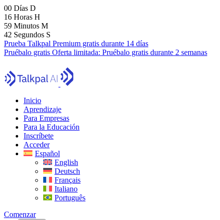
00
Días
D
16
Horas
H
59
Minutos
M
41
Segundos
S
Prueba Talkpal Premium gratis durante 14 días
Pruébalo gratis
Oferta limitada:
Pruébalo gratis durante 2 semanas
Inicio
Aprendizaje
Para Empresas
Para la Educación
Inscríbete
Acceder
Español
English
Deutsch
Français
Italiano
Português
Comenzar