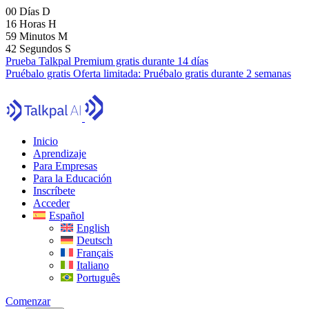
00
Días
D
16
Horas
H
59
Minutos
M
41
Segundos
S
Prueba Talkpal Premium gratis durante 14 días
Pruébalo gratis
Oferta limitada:
Pruébalo gratis durante 2 semanas
Inicio
Aprendizaje
Para Empresas
Para la Educación
Inscríbete
Acceder
Español
English
Deutsch
Français
Italiano
Português
Comenzar