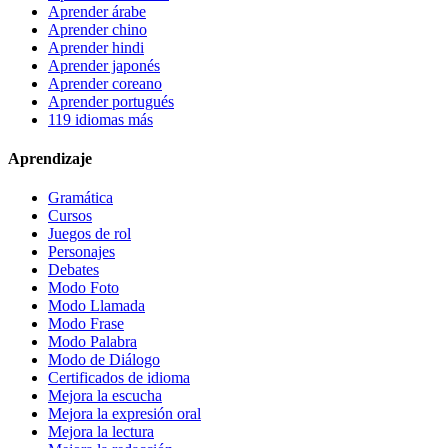
Aprender árabe
Aprender chino
Aprender hindi
Aprender japonés
Aprender coreano
Aprender portugués
119 idiomas más
Aprendizaje
Gramática
Cursos
Juegos de rol
Personajes
Debates
Modo Foto
Modo Llamada
Modo Frase
Modo Palabra
Modo de Diálogo
Certificados de idioma
Mejora la escucha
Mejora la expresión oral
Mejora la lectura