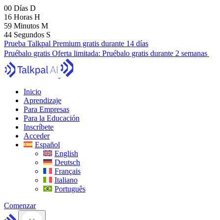
00
Días
D
16
Horas
H
59
Minutos
M
43
Segundos
S
Prueba Talkpal Premium gratis durante 14 días
Pruébalo gratis
Oferta limitada:
Pruébalo gratis durante 2 semanas
Inicio
Aprendizaje
Para Empresas
Para la Educación
Inscríbete
Acceder
Español
English
Deutsch
Français
Italiano
Português
Comenzar