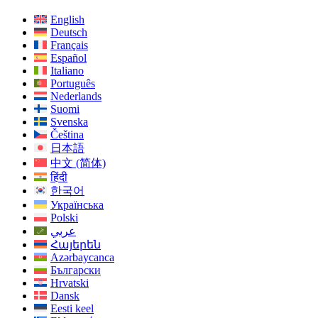
English
Deutsch
Français
Español
Italiano
Português
Nederlands
Suomi
Svenska
Čeština
日本語
中文 (简体)
हिंदी
한국어
Українська
Polski
عربي
Հայերեն
Azərbaycanca
Български
Hrvatski
Dansk
Eesti keel