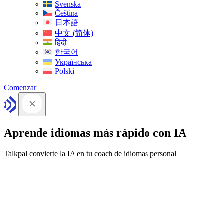
Svenska
Čeština
日本語
中文 (简体)
हिंदी
한국어
Українська
Polski
Comenzar
Aprende idiomas más rápido con IA
Talkpal convierte la IA en tu coach de idiomas personal