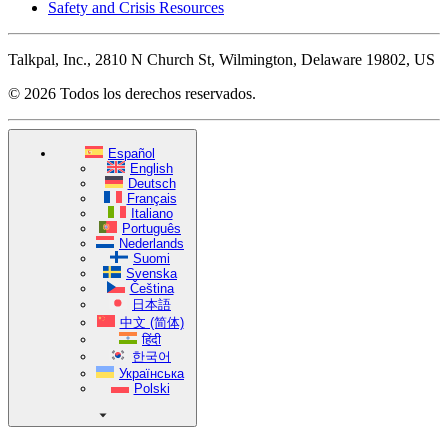
Safety and Crisis Resources
Talkpal, Inc., 2810 N Church St, Wilmington, Delaware 19802, US
© 2026 Todos los derechos reservados.
Español
English
Deutsch
Français
Italiano
Português
Nederlands
Suomi
Svenska
Čeština
日本語
中文 (简体)
हिंदी
한국어
Українська
Polski