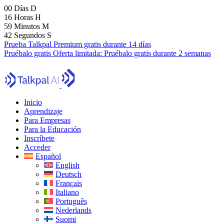
00
Días
D
16
Horas
H
59
Minutos
M
41
Segundos
S
Prueba Talkpal Premium gratis durante 14 días
Pruébalo gratis
Oferta limitada:
Pruébalo gratis durante 2 semanas
Inicio
Aprendizaje
Para Empresas
Para la Educación
Inscríbete
Acceder
Español
English
Deutsch
Français
Italiano
Português
Nederlands
Suomi