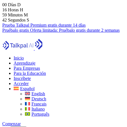
00
Días
D
16
Horas
H
59
Minutos
M
41
Segundos
S
Prueba Talkpal Premium gratis durante 14 días
Pruébalo gratis
Oferta limitada:
Pruébalo gratis durante 2 semanas
Inicio
Aprendizaje
Para Empresas
Para la Educación
Inscríbete
Acceder
Español
English
Deutsch
Français
Italiano
Português
Comenzar