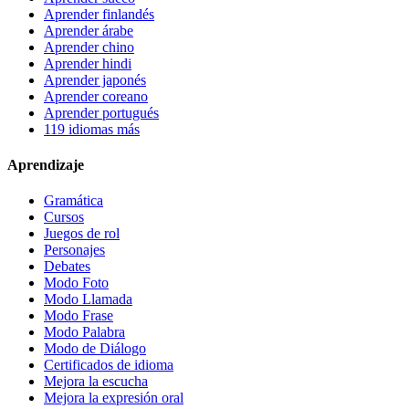
Aprender finlandés
Aprender árabe
Aprender chino
Aprender hindi
Aprender japonés
Aprender coreano
Aprender portugués
119 idiomas más
Aprendizaje
Gramática
Cursos
Juegos de rol
Personajes
Debates
Modo Foto
Modo Llamada
Modo Frase
Modo Palabra
Modo de Diálogo
Certificados de idioma
Mejora la escucha
Mejora la expresión oral