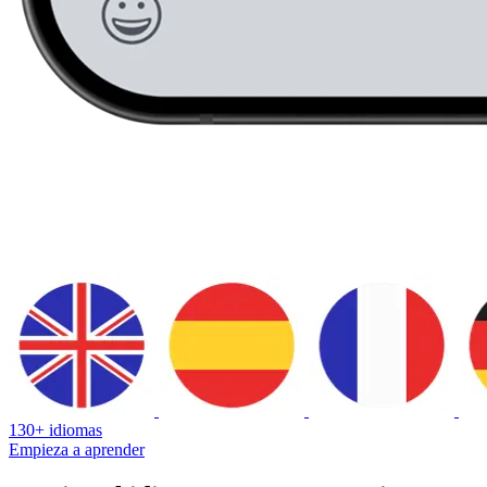
130+ idiomas
Empieza a aprender