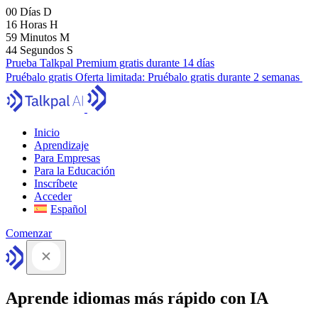
00
Días
D
16
Horas
H
59
Minutos
M
43
Segundos
S
Prueba Talkpal Premium gratis durante 14 días
Pruébalo gratis
Oferta limitada:
Pruébalo gratis durante 2 semanas
Inicio
Aprendizaje
Para Empresas
Para la Educación
Inscríbete
Acceder
Español
Comenzar
Aprende idiomas más rápido con IA