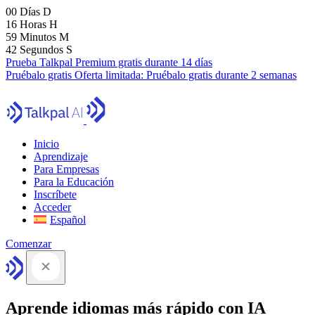
00
Días
D
16
Horas
H
59
Minutos
M
41
Segundos
S
Prueba Talkpal Premium gratis durante 14 días
Pruébalo gratis
Oferta limitada:
Pruébalo gratis durante 2 semanas
Inicio
Aprendizaje
Para Empresas
Para la Educación
Inscríbete
Acceder
Español
Comenzar
Aprende idiomas más rápido con IA