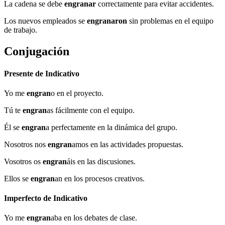
La cadena se debe
engranar
correctamente para evitar accidentes.
Los nuevos empleados se
engranaron
sin problemas en el equipo
de trabajo.
Conjugación
Presente de Indicativo
Yo me
engran
o en el proyecto.
Tú te
engran
as fácilmente con el equipo.
Él se
engran
a perfectamente en la dinámica del grupo.
Nosotros nos
engran
amos en las actividades propuestas.
Vosotros os
engran
áis en las discusiones.
Ellos se
engran
an en los procesos creativos.
Imperfecto de Indicativo
Yo me
engran
aba en los debates de clase.