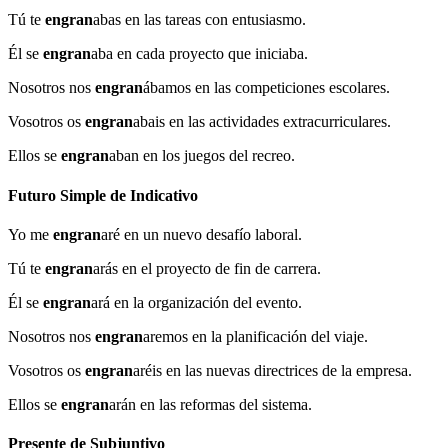
Tú te
engran
abas en las tareas con entusiasmo.
Él se
engran
aba en cada proyecto que iniciaba.
Nosotros nos
engran
ábamos en las competiciones escolares.
Vosotros os
engran
abais en las actividades extracurriculares.
Ellos se
engran
aban en los juegos del recreo.
Futuro Simple de Indicativo
Yo me
engran
aré en un nuevo desafío laboral.
Tú te
engran
arás en el proyecto de fin de carrera.
Él se
engran
ará en la organización del evento.
Nosotros nos
engran
aremos en la planificación del viaje.
Vosotros os
engran
aréis en las nuevas directrices de la empresa.
Ellos se
engran
arán en las reformas del sistema.
Presente de Subjuntivo