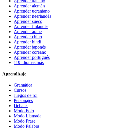
Aprender italiano
Aprender alemán
Aprender ucraniano
Aprender neerlandés
Aprender sueco
Aprender finlandés
Aprender árabe
Aprender chino
Aprender hindi
Aprender japonés
Aprender coreano
Aprender portugués
119 idiomas más
Aprendizaje
Gramática
Cursos
Juegos de rol
Personajes
Debates
Modo Foto
Modo Llamada
Modo Frase
Modo Palabra