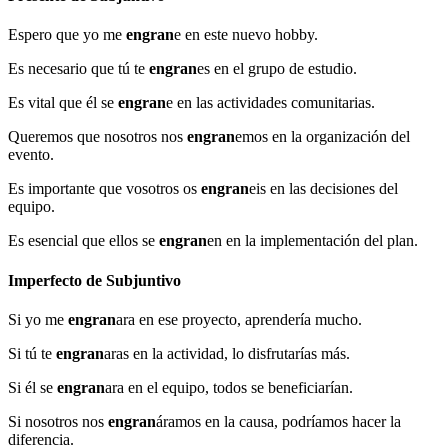
Espero que yo me
engran
e en este nuevo hobby.
Es necesario que tú te
engran
es en el grupo de estudio.
Es vital que él se
engran
e en las actividades comunitarias.
Queremos que nosotros nos
engran
emos en la organización del
evento.
Es importante que vosotros os
engran
eis en las decisiones del
equipo.
Es esencial que ellos se
engran
en en la implementación del plan.
Imperfecto de Subjuntivo
Si yo me
engran
ara en ese proyecto, aprendería mucho.
Si tú te
engran
aras en la actividad, lo disfrutarías más.
Si él se
engran
ara en el equipo, todos se beneficiarían.
Si nosotros nos
engran
áramos en la causa, podríamos hacer la
diferencia.