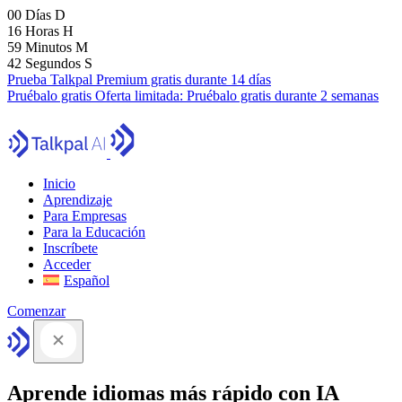
00
Días
D
16
Horas
H
59
Minutos
M
41
Segundos
S
Prueba Talkpal Premium gratis durante 14 días
Pruébalo gratis
Oferta limitada:
Pruébalo gratis durante 2 semanas
Inicio
Aprendizaje
Para Empresas
Para la Educación
Inscríbete
Acceder
Español
Comenzar
Aprende idiomas más rápido con IA