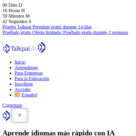
00
Días
D
16
Horas
H
59
Minutos
M
41
Segundos
S
Prueba Talkpal Premium gratis durante 14 días
Pruébalo gratis
Oferta limitada:
Pruébalo gratis durante 2 semanas
Inicio
Aprendizaje
Para Empresas
Para la Educación
Inscríbete
Acceder
Español
Comenzar
Aprende idiomas más rápido con IA