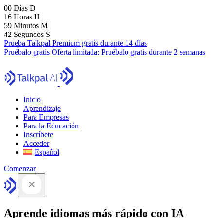
00
Días
D
16
Horas
H
59
Minutos
M
41
Segundos
S
Prueba Talkpal Premium gratis durante 14 días
Pruébalo gratis
Oferta limitada:
Pruébalo gratis durante 2 semanas
Inicio
Aprendizaje
Para Empresas
Para la Educación
Inscríbete
Acceder
Español
Comenzar
Aprende idiomas más rápido con IA