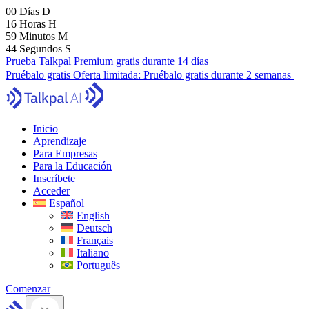
00
Días
D
16
Horas
H
59
Minutos
M
42
Segundos
S
Prueba Talkpal Premium gratis durante 14 días
Pruébalo gratis
Oferta limitada:
Pruébalo gratis durante 2 semanas
Inicio
Aprendizaje
Para Empresas
Para la Educación
Inscríbete
Acceder
Español
English
Deutsch
Français
Italiano
Português
Comenzar