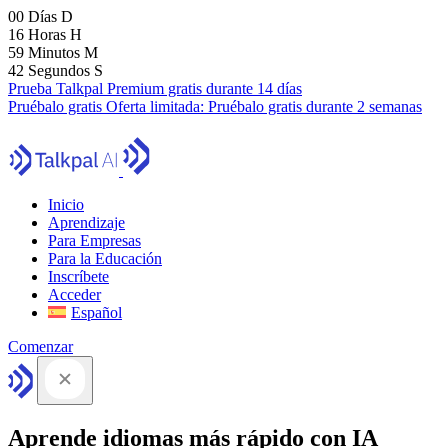
00
Días
D
16
Horas
H
59
Minutos
M
41
Segundos
S
Prueba Talkpal Premium gratis durante 14 días
Pruébalo gratis
Oferta limitada:
Pruébalo gratis durante 2 semanas
Inicio
Aprendizaje
Para Empresas
Para la Educación
Inscríbete
Acceder
Español
Comenzar
Aprende idiomas más rápido con IA