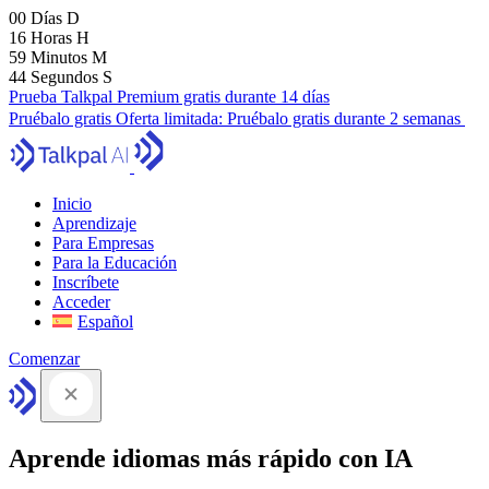
00
Días
D
16
Horas
H
59
Minutos
M
43
Segundos
S
Prueba Talkpal Premium gratis durante 14 días
Pruébalo gratis
Oferta limitada:
Pruébalo gratis durante 2 semanas
Inicio
Aprendizaje
Para Empresas
Para la Educación
Inscríbete
Acceder
Español
Comenzar
Aprende idiomas más rápido con IA