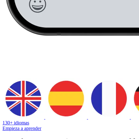
130+ idiomas
Empieza a aprender