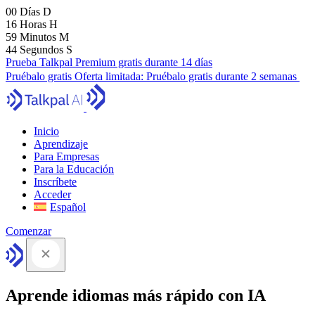
00
Días
D
16
Horas
H
59
Minutos
M
43
Segundos
S
Prueba Talkpal Premium gratis durante 14 días
Pruébalo gratis
Oferta limitada:
Pruébalo gratis durante 2 semanas
Inicio
Aprendizaje
Para Empresas
Para la Educación
Inscríbete
Acceder
Español
Comenzar
Aprende idiomas más rápido con IA