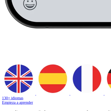
130+ idiomas
Empieza a aprender