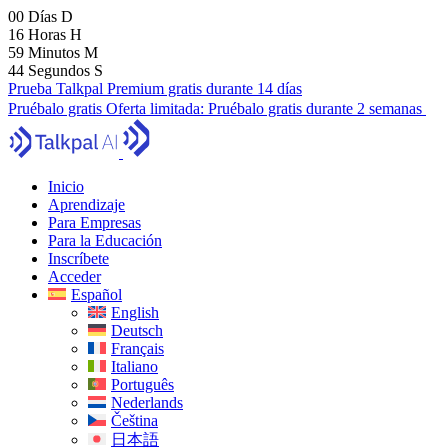
00
Días
D
16
Horas
H
59
Minutos
M
43
Segundos
S
Prueba Talkpal Premium gratis durante 14 días
Pruébalo gratis
Oferta limitada:
Pruébalo gratis durante 2 semanas
Inicio
Aprendizaje
Para Empresas
Para la Educación
Inscríbete
Acceder
Español
English
Deutsch
Français
Italiano
Português
Nederlands
Čeština
日本語