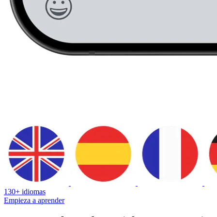
130+ idiomas
Empieza a aprender