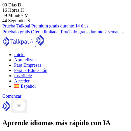
00
Días
D
16
Horas
H
59
Minutos
M
43
Segundos
S
Prueba Talkpal Premium gratis durante 14 días
Pruébalo gratis
Oferta limitada:
Pruébalo gratis durante 2 semanas
Inicio
Aprendizaje
Para Empresas
Para la Educación
Inscríbete
Acceder
Español
Comenzar
Aprende idiomas más rápido con IA