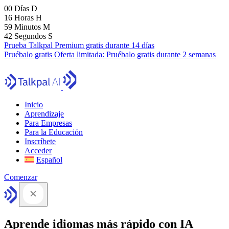
00
Días
D
16
Horas
H
59
Minutos
M
41
Segundos
S
Prueba Talkpal Premium gratis durante 14 días
Pruébalo gratis
Oferta limitada:
Pruébalo gratis durante 2 semanas
Inicio
Aprendizaje
Para Empresas
Para la Educación
Inscríbete
Acceder
Español
Comenzar
Aprende idiomas más rápido con IA