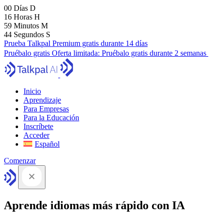
00
Días
D
16
Horas
H
59
Minutos
M
43
Segundos
S
Prueba Talkpal Premium gratis durante 14 días
Pruébalo gratis
Oferta limitada:
Pruébalo gratis durante 2 semanas
Inicio
Aprendizaje
Para Empresas
Para la Educación
Inscríbete
Acceder
Español
Comenzar
Aprende idiomas más rápido con IA