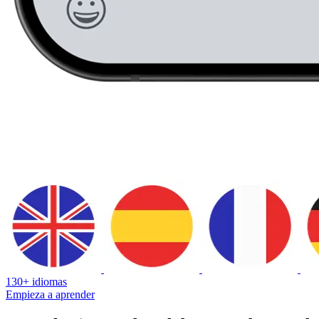
130+ idiomas
Empieza a aprender