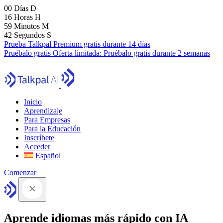
00
Días
D
16
Horas
H
59
Minutos
M
41
Segundos
S
Prueba Talkpal Premium gratis durante 14 días
Pruébalo gratis
Oferta limitada:
Pruébalo gratis durante 2 semanas
Inicio
Aprendizaje
Para Empresas
Para la Educación
Inscríbete
Acceder
Español
Comenzar
Aprende idiomas más rápido con IA