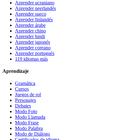
Aprender ucraniano
Aprender neerlandés
Aprender sueco
Aprender finlandés
Aprender árabe
Aprender chino
Aprender hindi
Aprender japonés
Aprender coreano
Aprender portugués
119 idiomas más
Aprendizaje
Gramática
Cursos
Juegos de rol
Personajes
Debates
Modo Foto
Modo Llamada
Modo Frase
Modo Palabra
Modo de Diálogo
Certificados de idioma