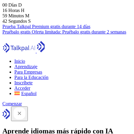
00
Días
D
16
Horas
H
59
Minutos
M
42
Segundos
S
Prueba Talkpal Premium gratis durante 14 días
Pruébalo gratis
Oferta limitada:
Pruébalo gratis durante 2 semanas
Inicio
Aprendizaje
Para Empresas
Para la Educación
Inscríbete
Acceder
Español
Comenzar
Aprende idiomas más rápido con IA