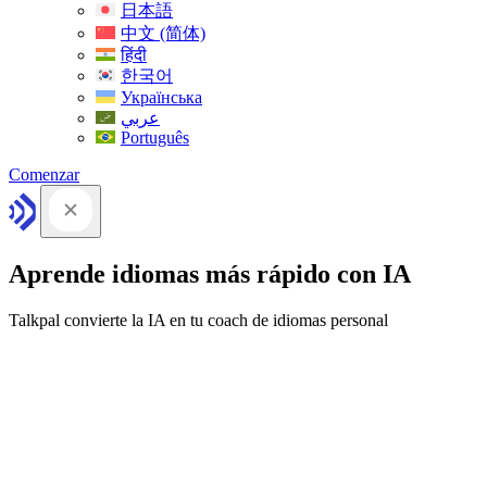
日本語
中文 (简体)
हिंदी
한국어
Українська
عربي
Português
Comenzar
Aprende idiomas más rápido con IA
Talkpal convierte la IA en tu coach de idiomas personal