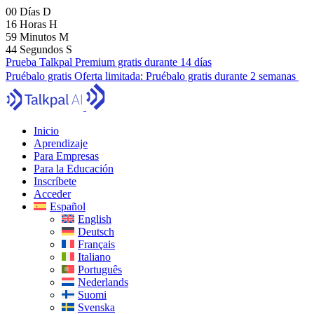
00
Días
D
16
Horas
H
59
Minutos
M
43
Segundos
S
Prueba Talkpal Premium gratis durante 14 días
Pruébalo gratis
Oferta limitada:
Pruébalo gratis durante 2 semanas
Inicio
Aprendizaje
Para Empresas
Para la Educación
Inscríbete
Acceder
Español
English
Deutsch
Français
Italiano
Português
Nederlands
Suomi
Svenska