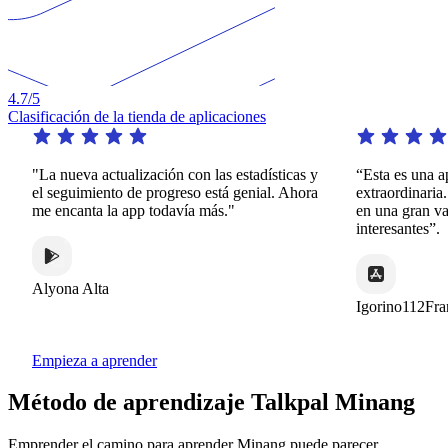
4.7
/5
Clasificación de la tienda de aplicaciones
"La nueva actualización con las estadísticas y
“Esta es una apl
el seguimiento de progreso está genial. Ahora
extraordinaria. O
me encanta la app todavía más."
en una gran vari
interesantes”.
Alyona Alta
Igorino112Franc
Empieza a aprender
Método de aprendizaje Talkpal Minang
Emprender el camino para aprender Minang puede parecer