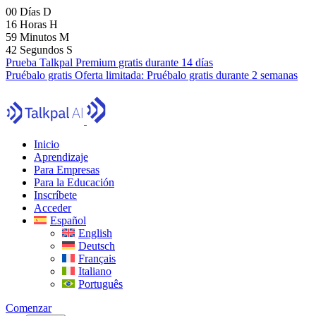
00
Días
D
16
Horas
H
59
Minutos
M
41
Segundos
S
Prueba Talkpal Premium gratis durante 14 días
Pruébalo gratis
Oferta limitada:
Pruébalo gratis durante 2 semanas
Inicio
Aprendizaje
Para Empresas
Para la Educación
Inscríbete
Acceder
Español
English
Deutsch
Français
Italiano
Português
Comenzar