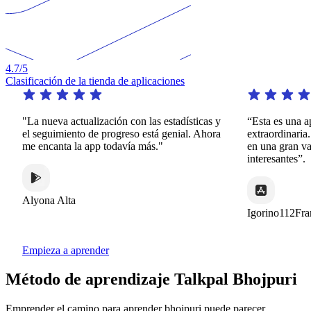
4.7
/5
Clasificación de la tienda de aplicaciones
"La nueva actualización con las estadísticas y
“Esta es una apli
el seguimiento de progreso está genial. Ahora
extraordinaria. O
me encanta la app todavía más."
en una gran varie
interesantes”.
Alyona Alta
Igorino112France
Empieza a aprender
Método de aprendizaje Talkpal Bhojpuri
Emprender el camino para aprender bhojpuri puede parecer