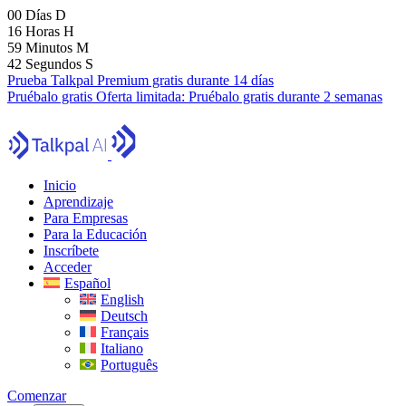
00
Días
D
16
Horas
H
59
Minutos
M
41
Segundos
S
Prueba Talkpal Premium gratis durante 14 días
Pruébalo gratis
Oferta limitada:
Pruébalo gratis durante 2 semanas
Inicio
Aprendizaje
Para Empresas
Para la Educación
Inscríbete
Acceder
Español
English
Deutsch
Français
Italiano
Português
Comenzar