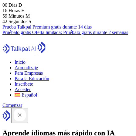
00
Días
D
16
Horas
H
59
Minutos
M
41
Segundos
S
Prueba Talkpal Premium gratis durante 14 días
Pruébalo gratis
Oferta limitada:
Pruébalo gratis durante 2 semanas
Inicio
Aprendizaje
Para Empresas
Para la Educación
Inscríbete
Acceder
Español
Comenzar
Aprende idiomas más rápido con IA