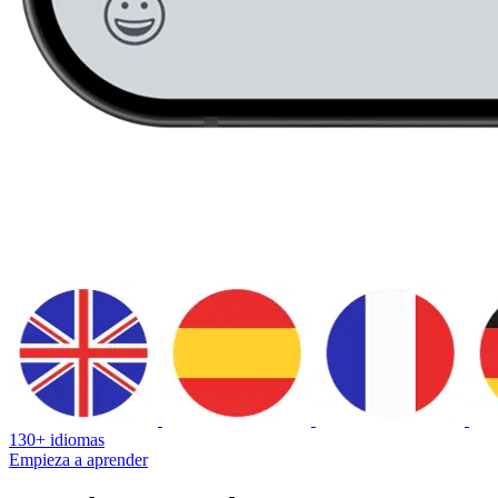
130+ idiomas
Empieza a aprender