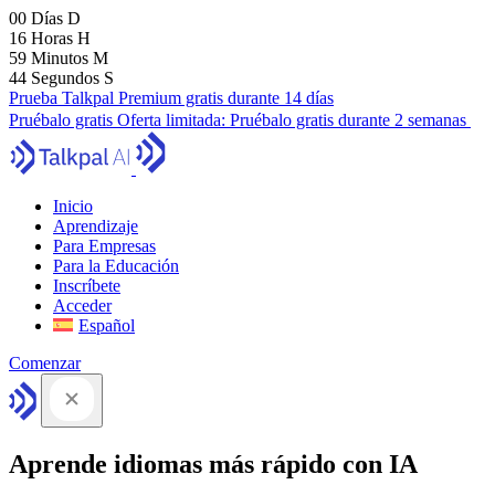
00
Días
D
16
Horas
H
59
Minutos
M
43
Segundos
S
Prueba Talkpal Premium gratis durante 14 días
Pruébalo gratis
Oferta limitada:
Pruébalo gratis durante 2 semanas
Inicio
Aprendizaje
Para Empresas
Para la Educación
Inscríbete
Acceder
Español
Comenzar
Aprende idiomas más rápido con IA