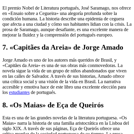
El premio Nobel de Literatura portugués, José Saramago, nos ofrece
en «Ensaio sobre a Cegueira» una alegoría profunda sobre la
condición humana. La historia describe una epidemia de ceguera
que afecta a una ciudad y cómo sus habitantes lidian con la crisis. La
prosa de Saramago, aunque desafiante, es una excelente manera de
mejorar la fluidez y la comprensión del portugués europeo.
7. «Capitães da Areia» de Jorge Amado
Jorge Amado es uno de los autores más queridos de Brasil, y
«Capitães da Areia» es una de sus obras más conmovedoras. La
novela sigue la vida de un grupo de niños abandonados que viven
en las calles de Salvador. A través de sus historias, Amado ofrece
una crítica social y una visión de la vida en Brasil. La narrativa
accesible y emotiva hace de este libro una excelente elección para
los
estudiantes
de portugués.
8. «Os Maias» de Eça de Queirós
Esta es una de las grandes novelas de la literatura portuguesa. «Os
Maias» narra la historia de una familia aristocrática en la Lisboa del
siglo XIX. A través de sus páginas, Eça de Queirós ofrece una
crítica mordaz de la sociedad portuguesa de su tiempo. La prosa