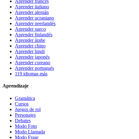
Aprender francés
Aprender italiano
Aprender alemán
Aprender ucraniano
Aprender neerlandés
Aprender sueco
Aprender finlandés
Aprender árabe
Aprender chino
Aprender hindi
Aprender japonés
Aprender coreano
Aprender portugués
119 idiomas más
Aprendizaje
Gramática
Cursos
Juegos de rol
Personajes
Debates
Modo Foto
Modo Llamada
Modo Frase