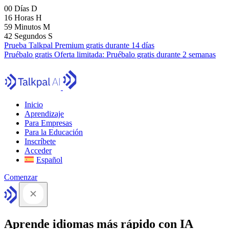
00
Días
D
16
Horas
H
59
Minutos
M
41
Segundos
S
Prueba Talkpal Premium gratis durante 14 días
Pruébalo gratis
Oferta limitada:
Pruébalo gratis durante 2 semanas
Inicio
Aprendizaje
Para Empresas
Para la Educación
Inscríbete
Acceder
Español
Comenzar
Aprende idiomas más rápido con IA