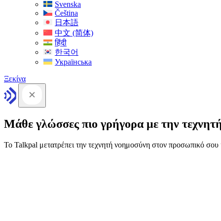
Svenska
Čeština
日本語
中文 (简体)
हिंदी
한국어
Українська
Ξεκίνα
Μάθε γλώσσες πιο γρήγορα με την τεχνητ
Το Talkpal μετατρέπει την τεχνητή νοημοσύνη στον προσωπικό σο