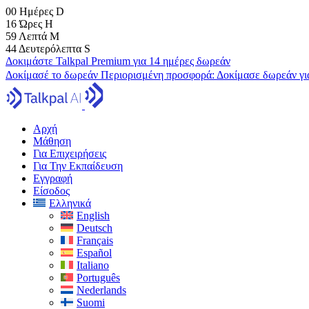
00
Ημέρες
D
16
Ώρες
H
59
Λεπτά
M
42
Δευτερόλεπτα
S
Δοκιμάστε Talkpal Premium για 14 ημέρες δωρεάν
Δοκίμασέ το δωρεάν
Περιορισμένη προσφορά:
Δοκίμασε δωρεάν γι
Αρχή
Μάθηση
Για Επιχειρήσεις
Για Την Εκπαίδευση
Εγγραφή
Είσοδος
Ελληνικά
English
Deutsch
Français
Español
Italiano
Português
Nederlands
Suomi