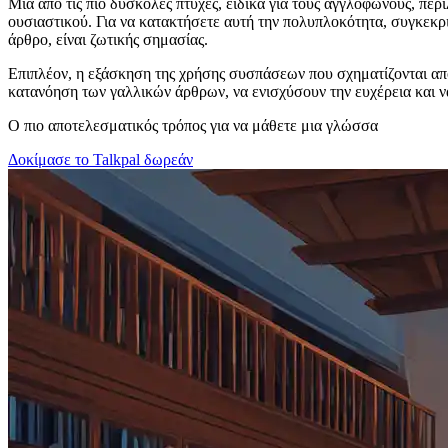
Μία από τις πιο δύσκολες πτυχές, ειδικά για τους αγγλόφωνους, περ
ουσιαστικού. Για να κατακτήσετε αυτή την πολυπλοκότητα, συγκεκ
άρθρο, είναι ζωτικής σημασίας.
Επιπλέον, η εξάσκηση της χρήσης συσπάσεων που σχηματίζονται από
κατανόηση των γαλλικών άρθρων, να ενισχύσουν την ευχέρεια και ν
Ο πιο αποτελεσματικός τρόπος για να μάθετε μια γλώσσα
Δοκίμασε το Talkpal δωρεάν