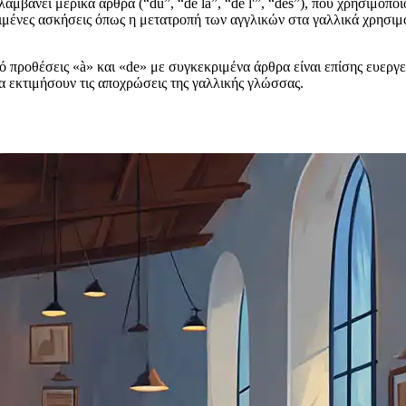
ιλαμβάνει μερικά άρθρα (“du”, “de la”, “de l'”, “des”), που χρησιμοπ
ριμένες ασκήσεις όπως η μετατροπή των αγγλικών στα γαλλικά χρησ
 προθέσεις «à» και «de» με συγκεκριμένα άρθρα είναι επίσης ευεργε
α εκτιμήσουν τις αποχρώσεις της γαλλικής γλώσσας.