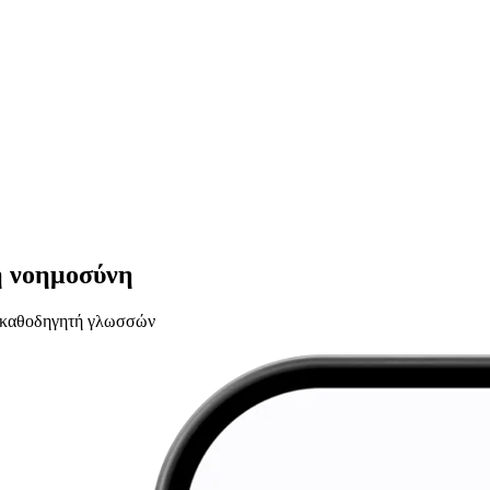
ή νοημοσύνη
υ καθοδηγητή γλωσσών