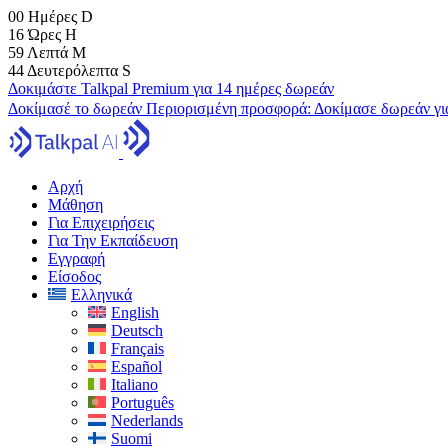
00
Ημέρες
D
16
Ώρες
H
59
Λεπτά
M
43
Δευτερόλεπτα
S
Δοκιμάστε Talkpal Premium για 14 ημέρες δωρεάν
Δοκίμασέ το δωρεάν
Περιορισμένη προσφορά:
Δοκίμασε δωρεάν γι
Αρχή
Μάθηση
Για Επιχειρήσεις
Για Την Εκπαίδευση
Εγγραφή
Είσοδος
Ελληνικά
English
Deutsch
Français
Español
Italiano
Português
Nederlands
Suomi