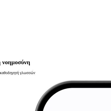
ή νοημοσύνη
υ καθοδηγητή γλωσσών