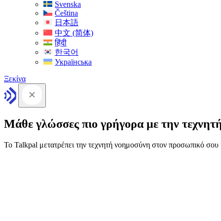
Svenska
Čeština
日本語
中文 (简体)
हिंदी
한국어
Українська
Ξεκίνα
Μάθε γλώσσες πιο γρήγορα με την τεχνητ
Το Talkpal μετατρέπει την τεχνητή νοημοσύνη στον προσωπικό σο