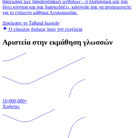
βαρεμάρα των παραδοσιακών μεθόδων – η πλατφόρμα μας σας
δίνει κίνητρα και σας διασκεδάζει, κάνοντάς σας να ανυπομονείτε
για το επόμενο μάθημα Λευκορωσίας.
Δοκίμασε το Talkpal δωρεάν
Ο εύκολος δρόμος προς την ευχέρεια
Αριστεία στην εκμάθηση γλωσσών
10,000,000+
Χρήστες