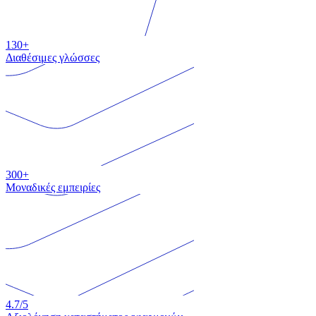
130+
Διαθέσιμες γλώσσες
300+
Μοναδικές εμπειρίες
4.7
/5