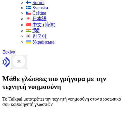
Suomi
Svenska
Čeština
日本語
中文 (简体)
हिंदी
한국어
Українська
Ξεκίνα
Μάθε γλώσσες πιο γρήγορα με την
τεχνητή νοημοσύνη
Το Talkpal μετατρέπει την τεχνητή νοημοσύνη στον προσωπικό
σου καθοδηγητή γλωσσών