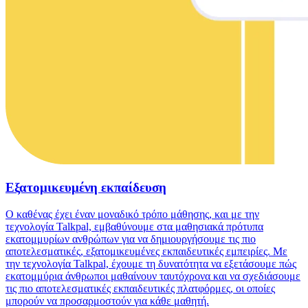
Εξατομικευμένη εκπαίδευση
Ο καθένας έχει έναν μοναδικό τρόπο μάθησης, και με την
τεχνολογία Talkpal, εμβαθύνουμε στα μαθησιακά πρότυπα
εκατομμυρίων ανθρώπων για να δημιουργήσουμε τις πιο
αποτελεσματικές, εξατομικευμένες εκπαιδευτικές εμπειρίες. Με
την τεχνολογία Talkpal, έχουμε τη δυνατότητα να εξετάσουμε πώς
εκατομμύρια άνθρωποι μαθαίνουν ταυτόχρονα και να σχεδιάσουμε
τις πιο αποτελεσματικές εκπαιδευτικές πλατφόρμες, οι οποίες
μπορούν να προσαρμοστούν για κάθε μαθητή.