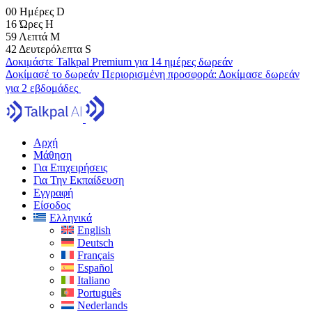
00
Ημέρες
D
16
Ώρες
H
59
Λεπτά
M
41
Δευτερόλεπτα
S
Δοκιμάστε Talkpal Premium για 14 ημέρες δωρεάν
Δοκίμασέ το δωρεάν
Περιορισμένη προσφορά:
Δοκίμασε δωρεάν
για 2 εβδομάδες
Αρχή
Μάθηση
Για Επιχειρήσεις
Για Την Εκπαίδευση
Εγγραφή
Είσοδος
Ελληνικά
English
Deutsch
Français
Español
Italiano
Português
Nederlands