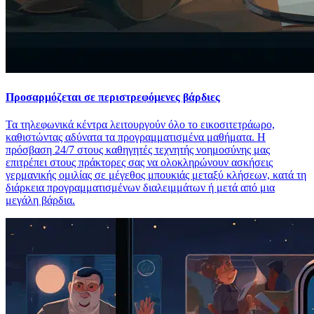
Προσαρμόζεται σε περιστρεφόμενες βάρδιες
Τα τηλεφωνικά κέντρα λειτουργούν όλο το εικοσιτετράωρο,
καθιστώντας αδύνατα τα προγραμματισμένα μαθήματα. Η
πρόσβαση 24/7 στους καθηγητές τεχνητής νοημοσύνης μας
επιτρέπει στους πράκτορες σας να ολοκληρώνουν ασκήσεις
γερμανικής ομιλίας σε μέγεθος μπουκιάς μεταξύ κλήσεων, κατά τη
διάρκεια προγραμματισμένων διαλειμμάτων ή μετά από μια
μεγάλη βάρδια.