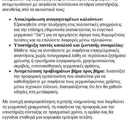
αντιμετωπίσουν με ασφάλεια πολύπλοκα σενάρια υποστήριξης
απευθείας από τα ακουστικά τους:
Αποκλιμάκωση απογοητευμένων καλούντων:
Εξασκηθείτε στην πλοήγηση στις πολιτιστικές αποχρώσεις
και την επίσημη εθιμοτυπία (κατακτώντας το ευγενικό
γερμανικό “
Sie
“) για να ηρεμήσετε άψογα τους θυμωμένους
πελάτες και να επιλύσετε διαφορές μέσω τηλεφώνου.
Υποστήριξη παντός καναλιού και ζωντανής συνομιλίας:
Μάθετε πώς να συντάσσετε με σαφήνεια επαγγελματικές
απαντήσεις χωρίς τυπογραφικά λάθη σε περίπλοκα ζητήματα
χρέωσης ή ερωτήματα λογαριασμού, χρησιμοποιώντας
ακριβείς, ενσυναισθητικές γερμανικές φράσεις.
Αντιμετώπιση προβλημάτων βήμα προς βήμα:
Αναπτύξτε
την προφορική εμπιστοσύνη που απαιτείται για να
καθοδηγήσετε με σαφήνεια τους γερμανόφωνους χρήστες
μέσω τεχνικών λύσεων, διασφαλίζοντας ότι δεν θα χαθούν
οδηγίες στη μετάφραση.
Με συνεχή ανατροφοδότηση τεχνητής νοημοσύνης που διορθώνει
τη γερμανική γραμματική, τη σαφήνεια της προφοράς και την
υποστήριξη σύνταξης σε πραγματικό χρόνο, η ομάδα σας θα
εγγυάται σταθερά μια κορυφαία εμπειρία πελάτη.