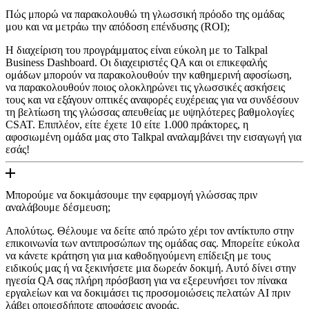
Πώς μπορώ να παρακολουθώ τη γλωσσική πρόοδο της ομάδας
μου και να μετράω την απόδοση επένδυσης (ROI);
Η διαχείριση του προγράμματος είναι εύκολη με το Talkpal
Business Dashboard. Οι διαχειριστές QA και οι επικεφαλής
ομάδων μπορούν να παρακολουθούν την καθημερινή αφοσίωση,
να παρακολουθούν ποιος ολοκληρώνει τις γλωσσικές ασκήσεις
τους και να εξάγουν οπτικές αναφορές ευχέρειας για να συνδέσουν
τη βελτίωση της γλώσσας απευθείας με υψηλότερες βαθμολογίες
CSAT. Επιπλέον, είτε έχετε 10 είτε 1.000 πράκτορες, η
αφοσιωμένη ομάδα μας στο Talkpal αναλαμβάνει την εισαγωγή για
εσάς!
Μπορούμε να δοκιμάσουμε την εφαρμογή γλώσσας πριν
αναλάβουμε δέσμευση;
Απολύτως. Θέλουμε να δείτε από πρώτο χέρι τον αντίκτυπο στην
επικοινωνία των αντιπροσώπων της ομάδας σας. Μπορείτε εύκολα
να κάνετε κράτηση για μια καθοδηγούμενη επίδειξη με τους
ειδικούς μας ή να ξεκινήσετε μια δωρεάν δοκιμή. Αυτό δίνει στην
ηγεσία QA σας πλήρη πρόσβαση για να εξερευνήσει τον πίνακα
εργαλείων και να δοκιμάσει τις προσομοιώσεις πελατών AI πριν
λάβει οποιεσδήποτε αποφάσεις αγοράς.