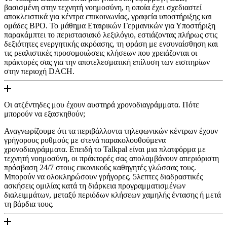
βασισμένη στην τεχνητή νοημοσύνη, η οποία έχει σχεδιαστεί
αποκλειστικά για κέντρα επικοινωνίας, γραφεία υποστήριξης και
ομάδες BPO. Το μάθημα Εταιρικών Γερμανικών για Υποστήριξη
παρακάμπτει το περιστασιακό λεξιλόγιο, εστιάζοντας πλήρως στις
δεξιότητες ενεργητικής ακρόασης, τη φράση με ενσυναίσθηση και
τις ρεαλιστικές προσομοιώσεις κλήσεων που χρειάζονται οι
πράκτορές σας για την αποτελεσματική επίλυση των εισιτηρίων
στην περιοχή DACH.
Οι ατζέντηδες μου έχουν αυστηρά χρονοδιαγράμματα. Πότε
μπορούν να εξασκηθούν;
Αναγνωρίζουμε ότι τα περιβάλλοντα τηλεφωνικών κέντρων έχουν
γρήγορους ρυθμούς με στενά παρακολουθούμενα
χρονοδιαγράμματα. Επειδή το Talkpal είναι μια πλατφόρμα με
τεχνητή νοημοσύνη, οι πράκτορές σας απολαμβάνουν απεριόριστη
πρόσβαση 24/7 στους εικονικούς καθηγητές γλώσσας τους.
Μπορούν να ολοκληρώσουν γρήγορες, 5λεπτες διαδραστικές
ασκήσεις ομιλίας κατά τη διάρκεια προγραμματισμένων
διαλειμμάτων, μεταξύ περιόδων κλήσεων χαμηλής έντασης ή μετά
τη βάρδια τους.