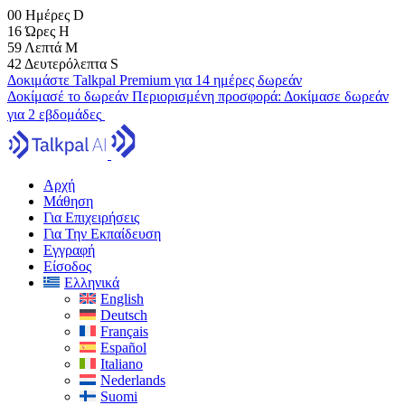
00
Ημέρες
D
16
Ώρες
H
59
Λεπτά
M
41
Δευτερόλεπτα
S
Δοκιμάστε Talkpal Premium για 14 ημέρες δωρεάν
Δοκίμασέ το δωρεάν
Περιορισμένη προσφορά:
Δοκίμασε δωρεάν
για 2 εβδομάδες
Αρχή
Μάθηση
Για Επιχειρήσεις
Για Την Εκπαίδευση
Εγγραφή
Είσοδος
Ελληνικά
English
Deutsch
Français
Español
Italiano
Nederlands
Suomi