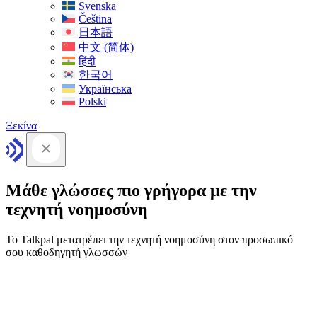
Svenska
Čeština
日本語
中文 (简体)
हिंदी
한국어
Українська
Polski
Ξεκίνα
Μάθε γλώσσες πιο γρήγορα με την
τεχνητή νοημοσύνη
Το Talkpal μετατρέπει την τεχνητή νοημοσύνη στον προσωπικό
σου καθοδηγητή γλωσσών