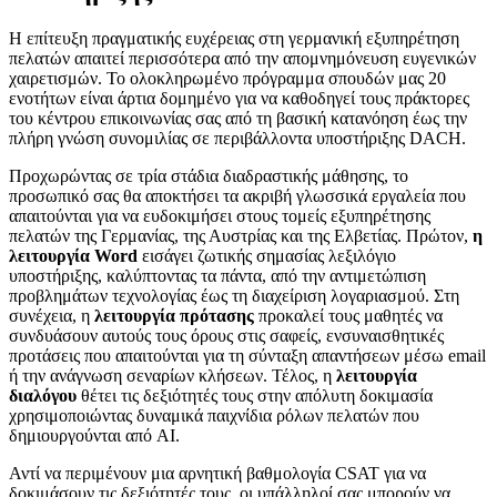
Η επίτευξη πραγματικής ευχέρειας στη γερμανική εξυπηρέτηση
πελατών απαιτεί περισσότερα από την απομνημόνευση ευγενικών
χαιρετισμών. Το ολοκληρωμένο πρόγραμμα σπουδών μας 20
ενοτήτων είναι άρτια δομημένο για να καθοδηγεί τους πράκτορες
του κέντρου επικοινωνίας σας από τη βασική κατανόηση έως την
πλήρη γνώση συνομιλίας σε περιβάλλοντα υποστήριξης DACH.
Προχωρώντας σε τρία στάδια διαδραστικής μάθησης, το
προσωπικό σας θα αποκτήσει τα ακριβή γλωσσικά εργαλεία που
απαιτούνται για να ευδοκιμήσει στους τομείς εξυπηρέτησης
πελατών της Γερμανίας, της Αυστρίας και της Ελβετίας. Πρώτον,
η
λειτουργία Word
εισάγει ζωτικής σημασίας λεξιλόγιο
υποστήριξης, καλύπτοντας τα πάντα, από την αντιμετώπιση
προβλημάτων τεχνολογίας έως τη διαχείριση λογαριασμού. Στη
συνέχεια, η
λειτουργία πρότασης
προκαλεί τους μαθητές να
συνδυάσουν αυτούς τους όρους στις σαφείς, ενσυναισθητικές
προτάσεις που απαιτούνται για τη σύνταξη απαντήσεων μέσω email
ή την ανάγνωση σεναρίων κλήσεων. Τέλος, η
λειτουργία
διαλόγου
θέτει τις δεξιότητές τους στην απόλυτη δοκιμασία
χρησιμοποιώντας δυναμικά παιχνίδια ρόλων πελατών που
δημιουργούνται από AI.
Αντί να περιμένουν μια αρνητική βαθμολογία CSAT για να
δοκιμάσουν τις δεξιότητές τους, οι υπάλληλοί σας μπορούν να