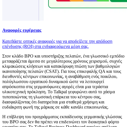
Αναφορές ευχέρειας
Κατεβάστε οπτικές αναφορές για να αποδείξετε την απόδοση
επένδυσης (ROI) στα ενδιαφερόμενα μέρη σας.
Στον κλάδο BPO και υποστήριξης πελατών, ένα γλωσσικό εμπόδιο
μεταφράζεται άμεσα σε μεγαλύτερους χρόνους χειρισμού, συχνές
κλιμακώσεις κλήσεων και κατακόρυφη πτώση των βαθμολογιών
ικανοποίησης πελατών (CSAT). Για τους επικεφαλής QA και τους
διευθυντές κέντρων επικοινωνίας, η αναβάθμιση ενός ποικίλου,
πολύγλωσσου εργατικού δυναμικού ώστε να λειτουργεί
απρόσκοπτα στις γερμανόφωνες αγορές είναι μια τεράστια
υλικοτεχνική πρόκληση. Το Talkpal γεφυρώνει αυτό το χάσμα
τυποποιώντας τη γλωσσική επάρκεια του κέντρου σας,
διασφαλίζοντας ότι διατηρείται μια σταθερά χρήσιμη και
ευδιάκριτη φωνή της μάρκας σε κάθε κανάλι επικοινωνίας.
Η επίβλεψη του προγράμματος εκπαίδευσης γερμανικής γλώσσας
του BPO σας δεν θα πρέπει να επιδεινώνει τον διοικητικό φόρτο
εργασίας σας. Το Talkpal Business Dashboard παρέχει απόλυτη