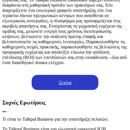
διαφάνεια στη μαθησιακή πρόοδο των πρακτόρων σας. Είτε
διαχειρίζεστε ένα εσωτερικό γραφείο υποστήριξης είτε ένα
τεράστιο δίκτυο τηλεφωνικών κέντρων που ανατίθεται σε
εξωτερικούς συνεργάτες, η πλατφόρμα μας προσαρμόζεται στις
ακριβείς απαιτήσεις σας. Ενισχύοντας τη γερμανική ευχέρεια της
ομάδας σας, μειώνετε ενεργά τους χρόνους διεκπεραίωσης
κλήσεων, βελτιώνετε την ανάλυση πρώτης επαφής και
βελτιστοποιείτε τις καθημερινές λειτουργίες. Παρακολουθήστε τις
καθημερινές σειρές πρακτικής, παρακολουθήστε τις βελτιώσεις της
προφορικής ευχέρειας και αποδείξτε εύκολα την απόδοση
επένδυσης (ROI) των επενδύσεών σας στην εκπαίδευση—όλα από
έναν διαισθητικό πίνακα ελέγχου.
Ξεκίνα
Συχνές Ερωτήσεις
Τι είναι το Talkpal Business για την υποστήριξη πελατών;
Το Talkpal Business είναι μια γλωσσική εφαρμογή B2B,