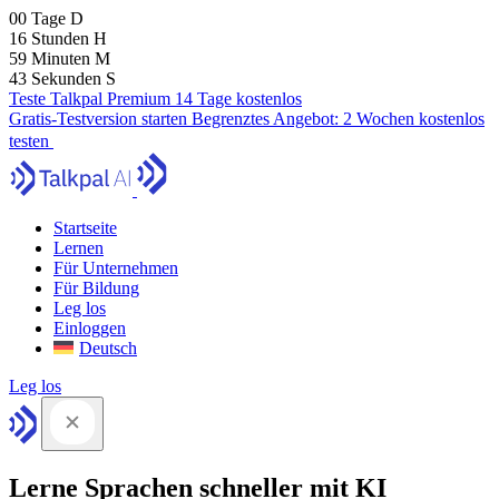
00
Tage
D
16
Stunden
H
59
Minuten
M
41
Sekunden
S
Teste Talkpal Premium 14 Tage kostenlos
Gratis-Testversion starten
Begrenztes Angebot:
2 Wochen kostenlos
testen
Startseite
Lernen
Für Unternehmen
Für Bildung
Leg los
Einloggen
Deutsch
Leg los
Lerne Sprachen schneller mit KI